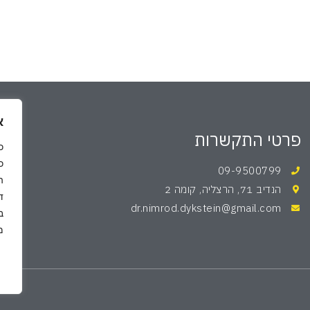
א
פרטי התקשרות
כ
09-9500799
ה
הנדיב 71, הרצליה, קומה 2
ד
dr.nimrod.dykstein@gmail.com
ב
מ