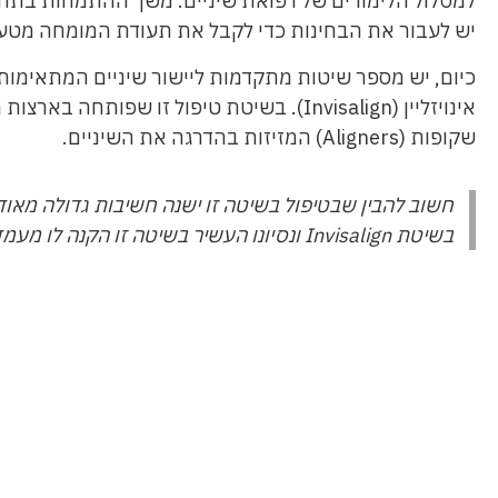
למסלול הלימודים של רפואת שיניים. משך ההתמחות בתח
יש לעבור את הבחינות כדי לקבל את תעודת המומחה מטע
כיום, יש מספר שיטות מתקדמות ליישור שיניים המתאימו
אינויזליין (Invisalign). בשיטת טיפול זו 
שקופות (Aligners) המזיזות בהדרגה את השיניים.
חשוב להבין שבטיפול בשיטה זו ישנה חשיבות גדולה מאוד 
בשיטת Invisalign ונסיונו העשיר בשיטה זו הקנה לו מעמד של Platinum provider מטעם חברת Align technology.